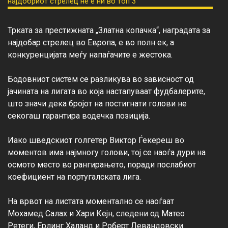
Трката за престижната „Златна копачка“, наградата за 
најдобар стрелец во Европа, е во полн ек, а 
конкуренцијата меѓу напаѓачите е жестока.

Бодовниот систем се разликува во зависност од 
јачината на лигата во која настапуваат фудбалерите, 
што значи дека бројот на постигнати голови не 
секогаш гарантира водечка позиција.

Иако шведскиот голгетер Виктор Ѓекереш во 
моментов има најмногу голови, тој се наоѓа дури на 
осмото место во рангирањето, поради послабиот 
коефициент на португалската лига.

На врвот на листата моментално се наоѓаат 
Мохамед Салах и Хари Кејн, следени од Матео 
Ретеги, Ерлинг Халанд и Роберт Левандовски.
