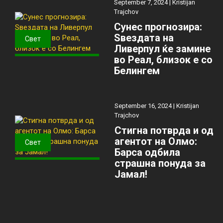
September 7, 2024 |
Kristijan
Trajchov
Сунес прогнозира:
Ѕвездата на
Свет
Ливерпул ќе замине
во Реал, близок е со
Белингем
September 16, 2024 |
Kristijan
Trajchov
Стигна потврда и од
агентот на Олмо:
Свет
Барса одбила
страшна понуда за
Јамал!