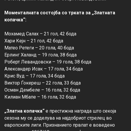
Моменталната состојба со трката за „Златната 
копачка“:
Мохамед Салах – 21 гол, 42 бода

Хари Кејн – 21 гол, 42 бода

Матео Ретеги – 20 гола, 40 бода

Ерлинг Халанд – 19 гола, 38 бода

Роберт Левандовски – 19 гола, 38 бода

Александер Исак – 17 гола, 34 бода

Крис Вуд – 17 гола, 34 бода

Виктор Ѓокереш – 22 гола, 33 бода

Осман Дембеле – 16 гола, 32 бода

Килиан Мбапе – 16 гола, 32 бода

„Златна копачка“
 е престижна награда што секоја 
сезона му се доделува на најдобриот стрелец во 
европските лиги. Признанието првпат е воведено 