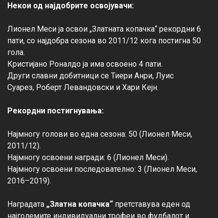
Некои од најдобрите освојувачи:
Лионел Меси ја освои „Златната копачка“ рекордни 6 
пати, со најдобра сезона во 2011/12 кога постигна 50 
гола.

Кристијано Роналдо ја има освоено 4 пати.

Други славни добитници се Тиери Анри, Луис 
Суарез, Роберт Левандовски и Хари Кејн.

Рекордни постигнувања:
Најмногу голови во една сезона: 50 (Лионел Меси, 
2011/12).

Најмногу освоени награди: 6 (Лионел Меси).

Најмногу освоени последователно: 3 (Лионел Меси, 
2016–2019).

Наградата 
„Златна копачка“
 претставува еден од 
најголемите индивидуални трофеи во фудбалот и 