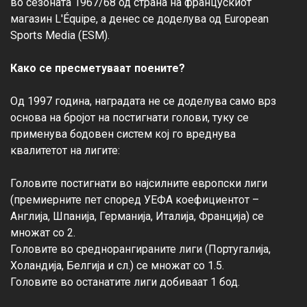
во сезоната 1967/68 од страна на францускиот 
магазин L'Équipe, а денес се доделува од European 
Sports Media (ESM).

Како се пресметуваат поените?
Од 1997 година, наградата не се доделува само врз 
основа на бројот на постигнати голови, туку се 
применува бодовен систем кој го вреднува 
квалитетот на лигите:

Головите постигнати во најсилните европски лиги 
(премиерните пет според УЕФА коефициентот – 
Англија, Шпанија, Германија, Италија, Франција) се 
множат со 2.

Головите во среднорангираните лиги (Португалија, 
Холандија, Белгија и сл.) се множат со 1.5.

Головите во останатите лиги добиваат 1 бод.
