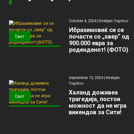
October 4, 2024 |
Kristijan Trajchov
Ибрахимовиќ си се
почасти со „ѕвер“ од
Свет
900.000 евра за
роденденот! (ФОТО)
September 13, 2024 |
Kristijan
Trajchov
Халанд доживеа
Свет
трагедија, постои
можност да не игра
викендов за Сити!