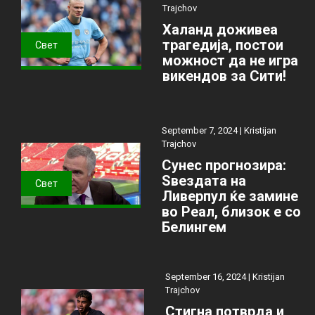
Trajchov
Халанд доживеа
трагедија, постои
Свет
можност да не игра
викендов за Сити!
September 7, 2024 |
Kristijan
Trajchov
Сунес прогнозира:
Ѕвездата на
Свет
Ливерпул ќе замине
во Реал, близок е со
Белингем
September 16, 2024 |
Kristijan
Trajchov
Стигна потврда и