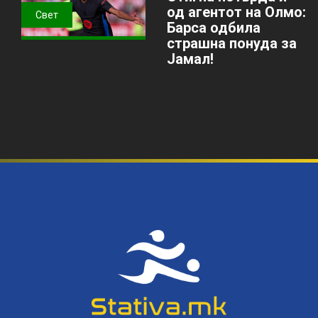
од агентот на Олмо:
Свет
Барса одбила
страшна понуда за
Јамал!