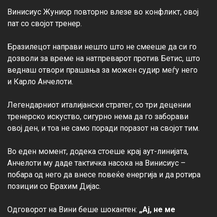
Винисиус Жуниор повторно влезе во конфликт, овој 
пат со својот тренер.

Бразилецот направи нешто што не смееше да си го 
дозволи за време на натпреварот против Бетис, што 
веднаш отвори прашања за можен судир меѓу него 
и Карло Анчелоти.

Легендарниот италијански стратег, со три децении 
тренерско искуство, сигурно нема да го заборави 
овој ден, и тоа не само поради поразот на својот тим.

Во еден момент, додека стоеше крај аут-линијата, 
Анчелоти му даде тактичка насока на Винисиус – 
побара од него да внесе повеќе енергија и да ротира 
позиции со Брахим Дијас.

Одговорот на Вини беше шокантен: 
„Ај, не ме 