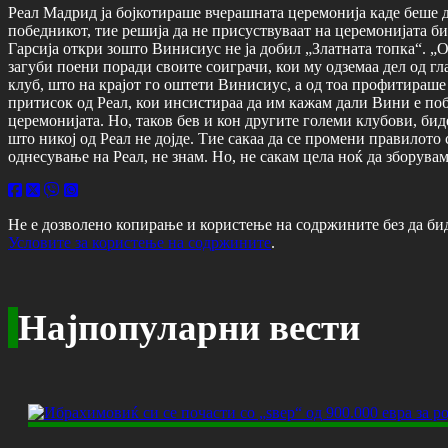
Реал Мадрид ја бојкотираше вчерашната церемонија каде беше 
победникот, тие решија да не присуствуваат на церемонијата би
Гарсија откри зошто Винисиус не ја добил „Златната топка“. „
загуби поени поради своите соиграчи, кои му одземаа дел од гла
клуб, што на крајот го оштети Винисиус, а од тоа профитираше
притисок од Реал, кои инсистираа да им кажам дали Вини е побе
церемонијата. Но, таков бев и кон другите големи клубови, би
што никој од Реал не дојде. Тие сакаа да се промени правилот
однесување на Реал, не знам. Но, не сакам цела ноќ да зборува
Не е дозволено копирање и користење на содржините без да би
Условите за користење на содржините
.
Најпопуларни вести