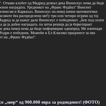
“. Откако клубот од Мадрид дознал дека Винисиус нема да биде
а освои наградата. Уредникот на „Франс Фудбал“ Винсент
и Белингам и Карвахал. Винисиус на некој начин математички
ласовите беа распределени меѓу три или четири играчи од тој
Мадрид за да кажат дали Винисиус е победникот. „Бев под силен
а ја добие наградата, па затоа решија да ја бојкотираат
а и дека никој нема да биде информиран однапред. Ме изненади
а Родри е победник. Можеби и Ел Класико придонесе за ова
кот на „Франс Фудбал“.
о „ѕвер“ од 900.000 евра за роденденот! (ФОТО)