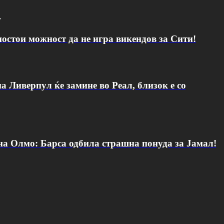
v
постои можност да не игра викендов за Сити!
а Ливерпул ќе замине во Реал, близок е со
 на Олмо: Барса одбила страшна понуда за Јамал!