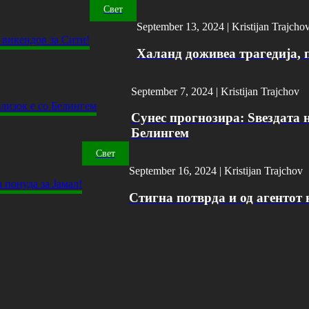
Свет
September 13, 2024 |
Kristijan Trajcho
Халанд доживеа трагедија, 
September 7, 2024 |
Kristijan Trajchov
Сунес прогнозира: Ѕвездата н
Белингем
Свет
September 16, 2024 |
Kristijan Trajchov
Стигна потврда и од агентот