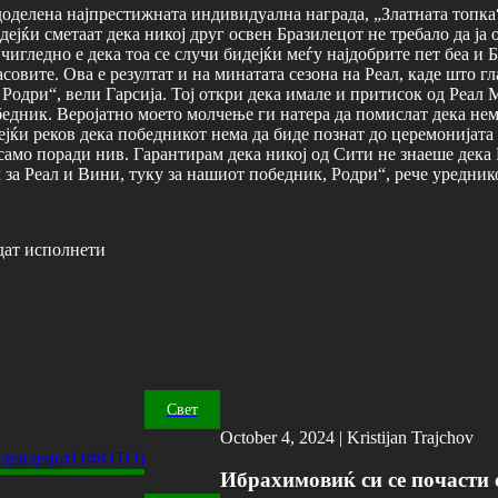
доделена најпрестижната индивидуална награда, „Златната топка
дејќи сметаат дека никој друг освен Бразилецот не требало да ј
Очигледно е дека тоа се случи бидејќи меѓу најдобрите пет беа 
совите. Ова е резултат и на минатата сезона на Реал, каде што г
 Родри“, вели Гарсија. Тој откри дека имале и притисок од Реал 
дник. Веројатно моето молчење ги натера да помислат дека нема д
дејќи реков дека победникот нема да биде познат до церемонијат
о само поради нив. Гарантирам дека никој од Сити не знаеше дек
м за Реал и Вини, туку за нашиот победник, Родри“, рече уредни
дат исполнети
Свет
October 4, 2024 |
Kristijan Trajchov
Ибрахимовиќ си се почасти с