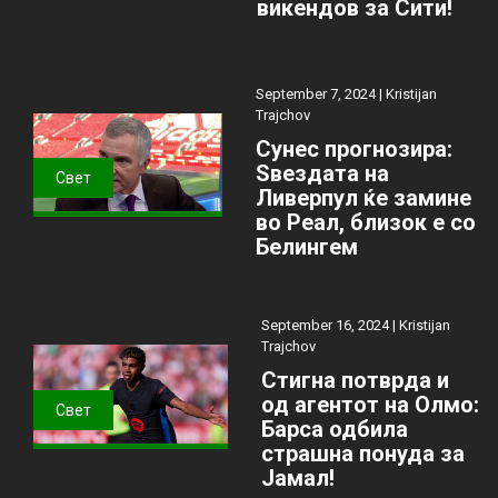
викендов за Сити!
September 7, 2024 |
Kristijan
Trajchov
Сунес прогнозира:
Ѕвездата на
Свет
Ливерпул ќе замине
во Реал, близок е со
Белингем
September 16, 2024 |
Kristijan
Trajchov
Стигна потврда и
од агентот на Олмо:
Свет
Барса одбила
страшна понуда за
Јамал!