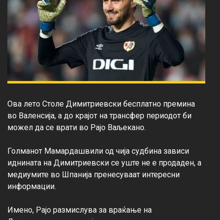
Ова лето Столе Димитриевски бесплатно премина 
во Валенсија, а до крајот на трансфер периодот би 
можел да се врати во Рајо Ваљекано.

Голманот Мамардашвили од чија судбина зависи 
иднината на Димитриевски се уште не е продаден, а 
медиумите во Шпанија пренесуваат интересни 
информации.

Имено, Рајо размислува за враќање на 