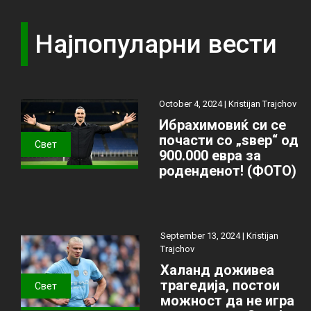
Најпопуларни вести
October 4, 2024 |
Kristijan Trajchov
Ибрахимовиќ си се
почасти со „ѕвер“ од
Свет
900.000 евра за
роденденот! (ФОТО)
September 13, 2024 |
Kristijan
Trajchov
Халанд доживеа
трагедија, постои
Свет
можност да не игра