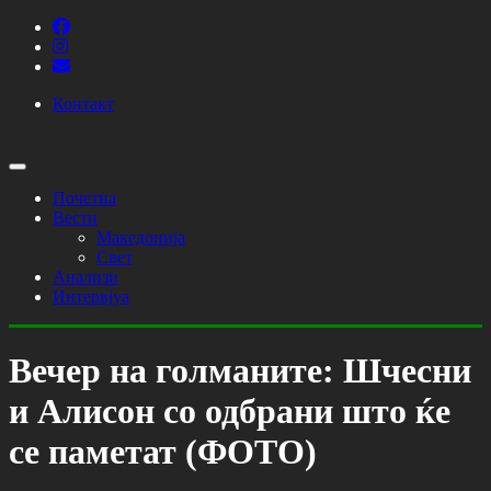
Контакт
Почетна
Вести
Македонија
Свет
Анализи
Интервјуа
Вечер на голманите: Шчесни
и Алисон со одбрани што ќе
се паметат (ФОТО)