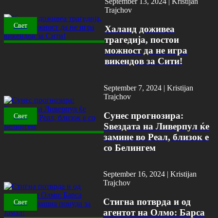
September 13, 2024 |
Kristijan
Trajchov
Свет
Халанд доживеа
трагедија, постои
можност да не игра
викендов за Сити!
September 7, 2024 |
Kristijan
Trajchov
Сунес прогнозира:
Свет
Ѕвездата на Ливерпул ќе
замине во Реал, близок е
со Белингем
September 16, 2024 |
Kristijan
Trajchov
Стигна потврда и од
Свет
агентот на Олмо: Барса