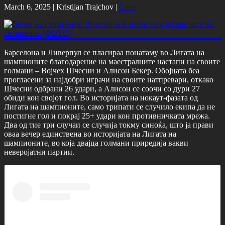
March 6, 2025 |
Kristijan Trajchov
|
Свет
Барселона и Ливерпул се пласираа понатаму во Лигата на
шампионите благодарение на маестралните настапи на своите
голмани – Војчех Шчесни и Алисон Бекер. Обојцата беа
прогласени за најдобри играчи на своите натпревари, откако
Шчесни одбрани 26 удари, а Алисон се соочи со дури 27
обиди кон својот гол. Во историјата на нокаут-фазата од
Лигата на шампионите, само трипати се случило екипа да не
постигне гол и покрај 25+ удари кон противничката мрежа.
Два од тие три случаи се случија токму синоќа, што ја прави
оваа вечер единствена во историјата на Лигата на
шампионите, во која двајца голмани приредија вакви
неверојатни партии.