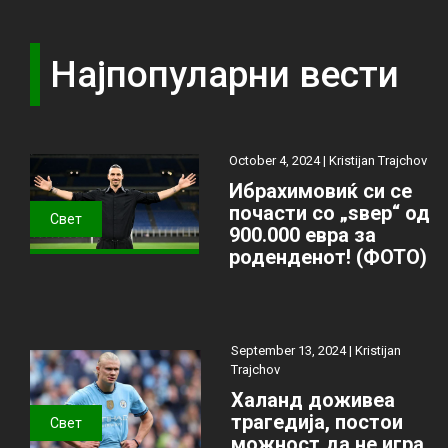
Најпопуларни вести
October 4, 2024 |
Kristijan Trajchov
Ибрахимовиќ си се
почасти со „ѕвер“ од
Свет
900.000 евра за
роденденот! (ФОТО)
September 13, 2024 |
Kristijan
Trajchov
Халанд доживеа
трагедија, постои
Свет
можност да не игра