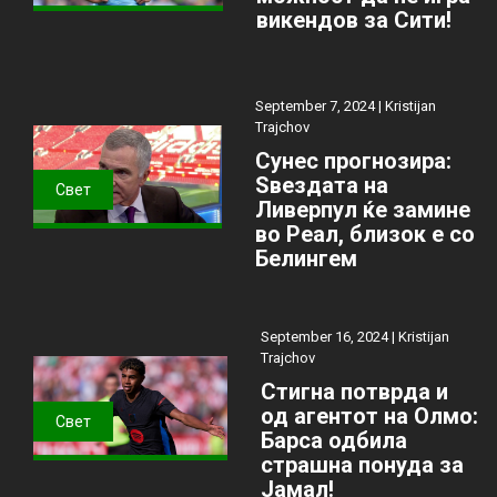
викендов за Сити!
September 7, 2024 |
Kristijan
Trajchov
Сунес прогнозира:
Ѕвездата на
Свет
Ливерпул ќе замине
во Реал, близок е со
Белингем
September 16, 2024 |
Kristijan
Trajchov
Стигна потврда и
од агентот на Олмо:
Свет
Барса одбила
страшна понуда за
Јамал!