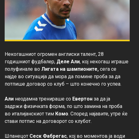
Некогашниот огромен англиски талент, 28 
годишниот фудбалер, 
Деле
Али
, кој некогаш играше 
полуфинале во 
Лигата на шампионите,
 сега се 
најде во ситуација да мора да помине проба за да 
потпише договор со клуб – што конечно го успеа.

Али
 неодамна тренираше со 
Евертон
 за да ја 
задржи физичката форма, по што замина на проба 
во италијанскиот тим 
Комо
. Според најавите, утре ќе 
стави потпис на договорот со клубот.

Шпанецот 
Сеск Фабрегас
, кој во моментов ја води 