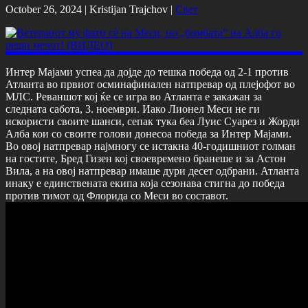
October 26, 2024 |
Kristijan Trajchov
|
Свет
Интер Мајами успеа да дојде до тешка победа од 2-1 против
Атланта во првиот осминафинален натпревар од плејофот во
МЛС. Реваншот кој ќе се игра во Атланта е закажан за
следната сабота, 3. ноември. Иако Лионел Меси не ги
искористи своите шанси, сепак тука беа Луис Суарез и Жорди
Алба кои со своите голови донесоа победа за Интер Мајами.
Во овој натпревар најмногу се истакна 40-годишниот голман
на гостите, Бред Гизен кој своевремено бранеше и за Астон
Вила, а на овој натпревар имаше дури десет одбрани. Атланта
инаку е единствената екипа која сезонава стигна до победа
против тимот од Флорида со Меси во составот.