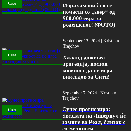
Свет
Ибрахимовиќ си се
почасти со „ѕвер“ од
900.000 евра за
роденденот! (ФОТО)
September 13, 2024 |
Kristijan
Trajchov
Свет
Халанд доживеа
трагедија, постои
можност да не игра
викендов за Сити!
September 7, 2024 |
Kristijan
Trajchov
Сунес прогнозира:
Свет
Ѕвездата на Ливерпул ќе
замине во Реал, близок е
со Белингем