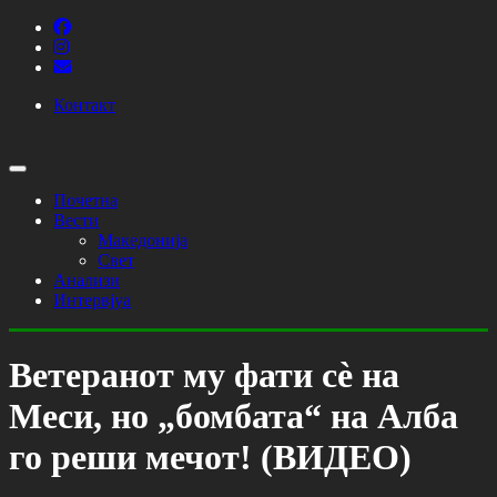
Контакт
Почетна
Вести
Македонија
Свет
Анализи
Интервјуа
Ветеранот му фати сѐ на
Меси, но „бомбата“ на Алба
го реши мечот! (ВИДЕО)