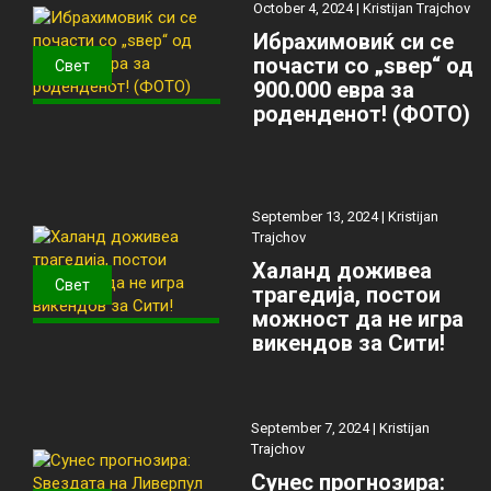
October 4, 2024 |
Kristijan Trajchov
Ибрахимовиќ си се
почасти со „ѕвер“ од
Свет
900.000 евра за
роденденот! (ФОТО)
September 13, 2024 |
Kristijan
Trajchov
Халанд доживеа
Свет
трагедија, постои
можност да не игра
викендов за Сити!
September 7, 2024 |
Kristijan
Trajchov
Сунес прогнозира: