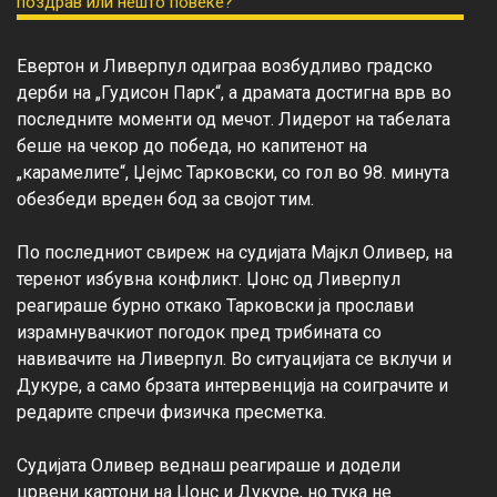
Евертон и Ливерпул одиграа возбудливо градско 
дерби на „Гудисон Парк“, а драмата достигна врв во 
последните моменти од мечот. Лидерот на табелата 
беше на чекор до победа, но капитенот на 
„карамелите“, Џејмс Тарковски, со гол во 98. минута 
обезбеди вреден бод за својот тим.

По последниот свиреж на судијата Мајкл Оливер, на 
теренот избувна конфликт. Џонс од Ливерпул 
реагираше бурно откако Тарковски ја прослави 
израмнувачкиот погодок пред трибината со 
навивачите на Ливерпул. Во ситуацијата се вклучи и 
Дукуре, а само брзата интервенција на соиграчите и 
редарите спречи физичка пресметка.

Судијата Оливер веднаш реагираше и додели 
црвени картони на Џонс и Дукуре, но тука не 