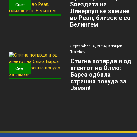
Ѕвездата на
Свет
Ливерпул ќе замине
во Реал, близок е со
Белингем
September 16, 2024 |
Kristijan
Trajchov
Стигна потврда и од
агентот на Олмо:
Свет
Барса одбила
страшна понуда за
Јамал!