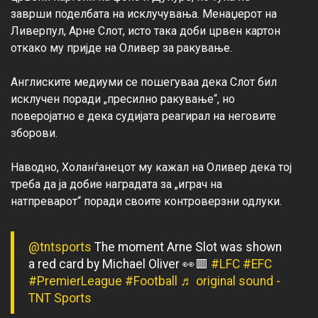
заврши поделбата на исклучувања. Менаџерот на 
Ливерпул, Арне Слот, исто така доби црвен картон 
откако му пријде на Оливер за ракување.

Англиските медиуми се пошегуваа дека Слот бил 
исклучен поради „пресилно ракување“, но 
поверојатно е дека судијата реагирал на неговите 
зборови.

Наводно, Холанѓанецот му кажал на Оливер дека тој 
треба да ја добие наградата за „играч на 
@tntsports
The moment Arne Slot was shown
a red card by Michael Oliver 👀🟥
#LFC
#EFC
#PremierLeague
#Football
♬ original sound -
TNT Sports