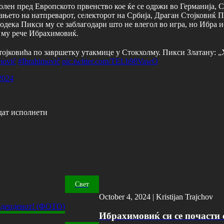
лен пред Европското првенство кое ќе се одржи во Германија, С
њето на натпреварот, селекторот на Србија, Драган Стојковиќ 
одека Пикси му се заблагодари што не влегол во игра, но Ибра и
, му рече Ибрахимовиќ.
јковића по завршетку утакмице у Стокхолму. Пикси Златану: „Хв
mović
#Ibrahimović
pic.twitter.com/TELb98VawQ
2024
дат исполнети
Свет
October 4, 2024 |
Kristijan Trajchov
Ибрахимовиќ си се почасти с