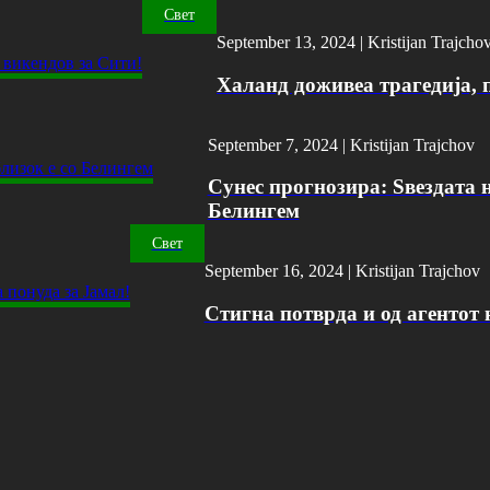
Свет
September 13, 2024 |
Kristijan Trajcho
Халанд доживеа трагедија, 
September 7, 2024 |
Kristijan Trajchov
Сунес прогнозира: Ѕвездата н
Белингем
Свет
September 16, 2024 |
Kristijan Trajchov
Стигна потврда и од агентот