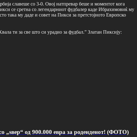
рбија славеше со 3-0. Овој натпревар беше и моментот кога
Пикси се сретна со легендарниот фудбалер каде Ибрахимовиќ му
сто така му даде и совет на Пикси за претстојното Европско
ала ти за све што си урадио за фудбал.” Златан Пиксију:
о „ѕвер“ од 900.000 евра за роденденот! (ФОТО)