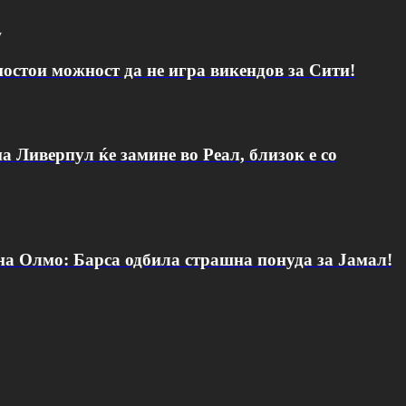
v
постои можност да не игра викендов за Сити!
а Ливерпул ќе замине во Реал, близок е со
 на Олмо: Барса одбила страшна понуда за Јамал!