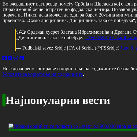
Во вчерашниот натпревар помеѓу Србија и Шведска кој е контро
Ибрахимовиќ беше испратен во фудбалска пензија. По завршува
порача на Пикси дека можел да одигра барем 20-тина минути, д
првенство. „Само дисциплина. Дисциплина, така се победува“
🤩🤝 Срдачан сусрет Златана Ибрахимовића и Драгана Сто
„Дисципилна. Тако се побеђује.”
#SWESRB
#ZlatanIbrahi
— Fudbalski savez Srbije | FA of Serbia (@FSSrbije)
June 8, 
Не е дозволено копирање и користење на содржините без да би
Условите за користење на содржините
.
Најпопуларни вести