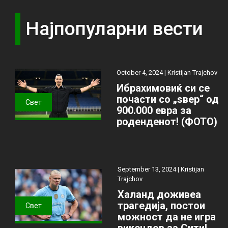
Најпопуларни вести
October 4, 2024 |
Kristijan Trajchov
Ибрахимовиќ си се
почасти со „ѕвер“ од
Свет
900.000 евра за
роденденот! (ФОТО)
September 13, 2024 |
Kristijan
Trajchov
Халанд доживеа
трагедија, постои
Свет
можност да не игра