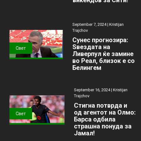
викендов за Сити!
September 7, 2024 |
Kristijan
Trajchov
Сунес прогнозира:
Ѕвездата на
Свет
Ливерпул ќе замине
во Реал, близок е со
Белингем
September 16, 2024 |
Kristijan
Trajchov
Стигна потврда и
од агентот на Олмо:
Свет
Барса одбила
страшна понуда за
Јамал!