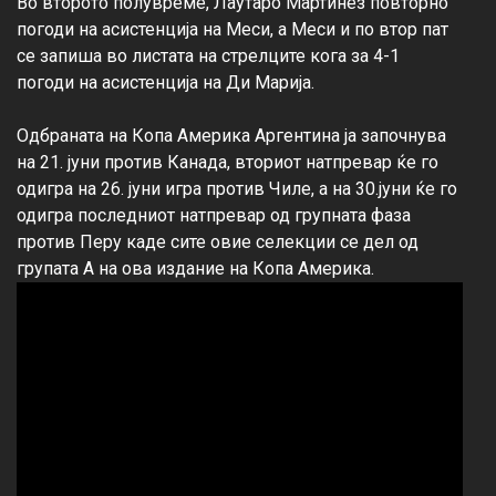
Во второто полувреме, Лаутаро Мартинез повторно 
погоди на асистенција на Меси, а Меси и по втор пат 
се запиша во листата на стрелците кога за 4-1 
погоди на асистенција на Ди Марија.

Одбраната на Копа Америка Аргентина ја започнува 
на 21. јуни против Канада, вториот натпревар ќе го 
одигра на 26. јуни игра против Чиле, а на 30.јуни ќе го 
одигра последниот натпревар од групната фаза 
против Перу каде сите овие селекции се дел од 