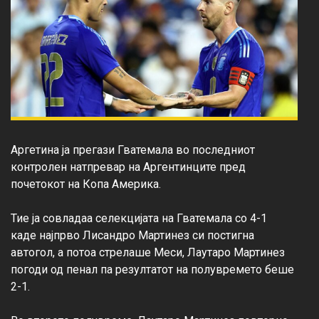
Аргетина ја прегази Гватемала во последниот 
контролен натпревар на Аргентинците пред 
почетокот на Копа Америка.

Тие ја совладаа селекцијата на Гватемала со 4-1 
каде најпрво Лисандро Мартинез си постигна 
автогол, а потоа стрелаше Меси, Лаутаро Мартинез 
погоди од пенал па резултатот на полувремето беше 
2-1.
