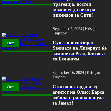
трагедија, постои
можност да не игра
викендов за Сити!
September 7, 2024 |
Kristijan
Trajchov
Сунес прогнозира:
Свет
Ѕвездата на Ливерпул ќе
замине во Реал, близок е
со Белингем
September 16, 2024 |
Kristijan
Trajchov
Стигна потврда и од
Свет
агентот на Олмо: Барса
одбила страшна понуда
за Јамал!