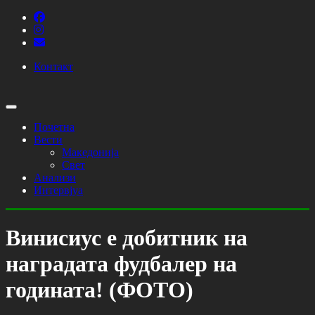
Контакт
Почетна
Вести
Македонија
Свет
Анализи
Интервјуа
Винисиус е добитник на
наградата фудбалер на
годината! (ФОТО)