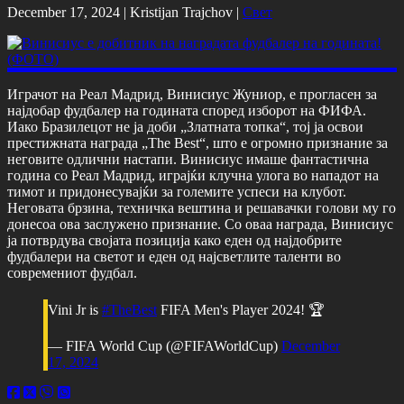
December 17, 2024 |
Kristijan Trajchov
|
Свет
Играчот на Реал Мадрид, Винисиус Жуниор, е прогласен за
најдобар фудбалер на годината според изборот на ФИФА.
Иако Бразилецот не ја доби „Златната топка“, тој ја освои
престижната награда „The Best“, што е огромно признание за
неговите одлични настапи. Винисиус имаше фантастична
година со Реал Мадрид, играјќи клучна улога во нападот на
тимот и придонесувајќи за големите успеси на клубот.
Неговата брзина, техничка вештина и решавачки голови му го
донесоа ова заслужено признание. Со оваа награда, Винисиус
ја потврдува својата позиција како еден од најдобрите
фудбалери на светот и еден од најсветлите таленти во
современиот фудбал.
Vini Jr is
#TheBest
FIFA Men's Player 2024! 🏆
— FIFA World Cup (@FIFAWorldCup)
December
17, 2024