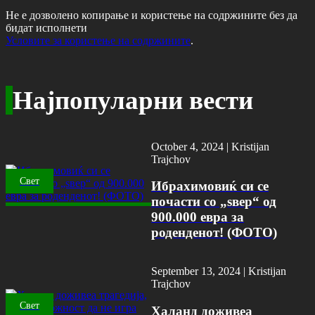
Не е дозволено копирање и користење на содржините без да
бидат исполнети
Условите за користење на содржините
.
Најпопуларни вести
October 4, 2024 |
Kristijan
Trajchov
Свет
Ибрахимовиќ си се
почасти со „ѕвер“ од
900.000 евра за
роденденот! (ФОТО)
September 13, 2024 |
Kristijan
Trajchov
Свет
Халанд доживеа