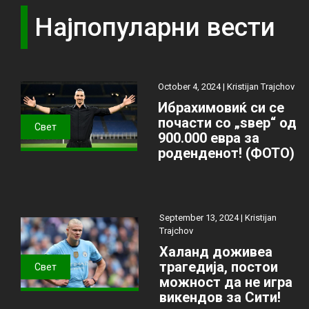
Најпопуларни вести
October 4, 2024 |
Kristijan Trajchov
Ибрахимовиќ си се
почасти со „ѕвер“ од
Свет
900.000 евра за
роденденот! (ФОТО)
September 13, 2024 |
Kristijan
Trajchov
Халанд доживеа
трагедија, постои
Свет
можност да не игра
викендов за Сити!