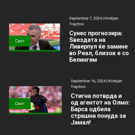
September 7, 2024 |
Kristijan
Trajchov
Сунес прогнозира:
Ѕвездата на
Свет
Ливерпул ќе замине
во Реал, близок е со
Белингем
September 16, 2024 |
Kristijan
Trajchov
Стигна потврда и
од агентот на Олмо:
Свет
Барса одбила
страшна понуда за
Јамал!