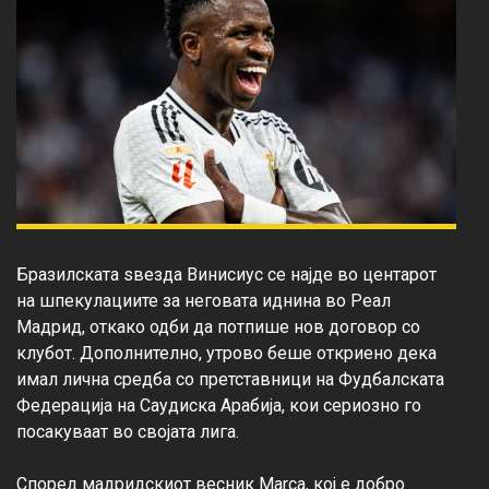
Бразилската ѕвезда Винисиус се најде во центарот 
на шпекулациите за неговата иднина во Реал 
Мадрид, откако одби да потпише нов договор со 
клубот. Дополнително, утрово беше откриено дека 
имал лична средба со претставници на Фудбалската 
Федерација на Саудиска Арабија, кои сериозно го 
посакуваат во својата лига.

Според мадридскиот весник Marca, кој е добро 