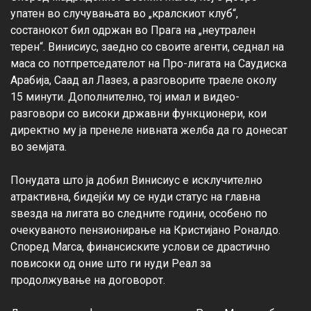
упатен во случувањата во „кралскиот клуб“, 
состанокот бил одржан во Прага на „неутрален 
терен“. Винисиус, заедно со своите агенти, седнал на 
маса со потпретседателот на Про-лигата на Саудиска 
Арабија, Саад ал Лазез, а разговорите траеле околу 
15 минути. Дополнително, тој имал и видео-
разговори со високи државни функционери, кои 
директно му ја пренеле нивната желба да го донесат 
во земјата.

Понудата што ја добил Винисиус е исклучително 
атрактивна, бидејќи му се нуди статус на главна 
ѕвезда на лигата во следните години, особено по 
очекуваното пензионирање на Кристијано Роналдо. 
Според Marca, финансиските услови се драстично 
повисоки од оние што ги нуди Реал за 
продолжување на договорот.
