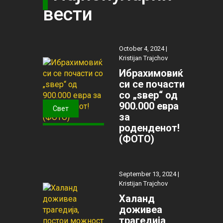
вести
October 4, 2024 |
Kristijan Trajchov
Ибрахимовиќ
си се почасти
со „ѕвер“ од
900.000 евра
Свет
за
роденденот!
(ФОТО)
September 13, 2024 |
Kristijan Trajchov
Халанд
доживеа
трагедија,