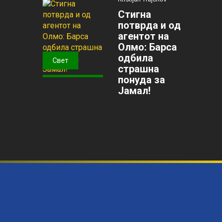
Стигна
потврда и од
агентот на
Олмо: Барса
одбила
Свет
страшна
понуда за
Јамал!