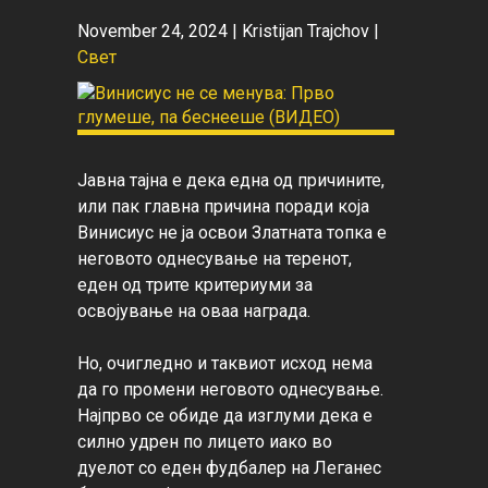
November 24, 2024 |
Kristijan Trajchov
|
Свет
Јавна тајна е дека една од причините, 
или пак главна причина поради која 
Винисиус не ја освои Златната топка е 
неговото однесување на теренот, 
еден од трите критериуми за 
освојување на оваа награда.

Но, очигледно и таквиот исход нема 
да го промени неговото однесување. 
Најпрво се обиде да изглуми дека е 
силно удрен по лицето иако во 
дуелот со еден фудбалер на Леганес 