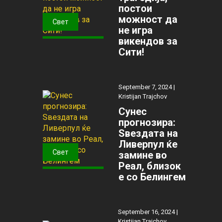
постои
можност да
Свет
не игра
викендов за
Сити!
September 7, 2024 |
Kristijan Trajchov
Сунес
прогнозира:
Ѕвездата на
Ливерпул ќе
Свет
замине во
Реал, близок
е со Белингем
September 16, 2024 |
Kristijan Trajchov