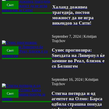
Свет
Халанд доживеа
трагедија, постои
можност да не игра
викендов за Сити!
September 7, 2024 |
Kristijan
Trajchov
Сунес прогнозира:
Свет
Ѕвездата на Ливерпул ќе
замине во Реал, близок е
со Белингем
September 16, 2024 |
Kristijan
Trajchov
Стигна потврда и од
Свет
агентот на Олмо: Барса
одбила страшна понуда