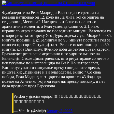
Фудбалерите на Реал Мадрид и Валенсија се сретнаа на
реванш натпревар од 12. коло на Ла Лига, кој се одигра на
стадионот „Месталја“. Натпреварот беше исполнет со
драматични моменти, а Реал успеа да слави со 2:1, иако
играше со играч помалку во последните минути. Валенсија го
отвори резултатот преку Уго Дуро, додека Лука Модриќ во 85.
минута израмни. Џуд Белингем во 95. минута постигна гол за
целосен пресврт. Ситуацијата за Реал се искомплицира во 80.
минута, кога Винисиус Жуниор доби директен црвен картон.
Бразилецот реагираше агресивно и го удри голманот на
Валенсија, Столе Димитриевски, што резултираше со негово
исклучување по интервенција на ВАР. По натпреварот,
Винисиус упати извинување преку социјалните мрежи,
пишувајќи: „Извинете и ви благодарам, екипо!“ Со оваа
победа, Реал Мадрид се зацврсти на врвот со 43 бода, два
повеќе од Атлетико, кој има еден натпревар помалку, и пет
бода предност пред Барселона.
Perdon y gracias equipo!!!!!! ✌🏾✌🏾✌🏾✌🏾✌🏾✌🏾✌🏾✌🏾
✌🏾✌🏾✌🏾✌🏾✌🏾✌🏾
— Vini Jr. (@vinijr)
January 3, 2025