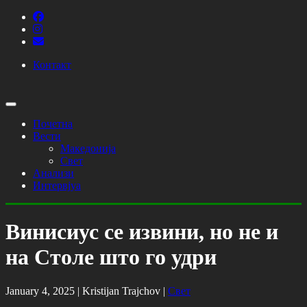
Контакт
Почетна
Вести
Македонија
Свет
Анализи
Интервјуа
Винисиус се извини, но не и
на Столе што го удри
January 4, 2025 |
Kristijan Trajchov
|
Свет