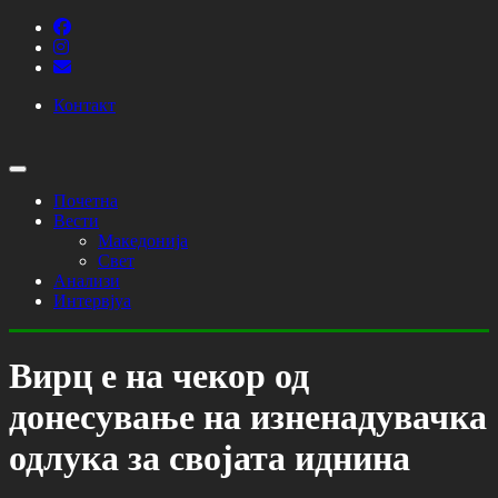
Контакт
Почетна
Вести
Македонија
Свет
Анализи
Интервјуа
Вирц е на чекор од
донесување на изненадувачка
одлука за својата иднина