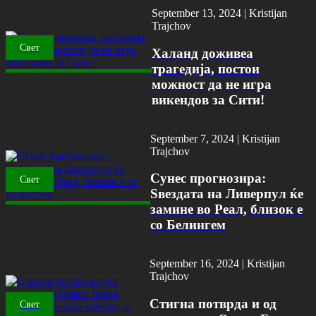
September 13, 2024 |
Kristijan
Trajchov
Свет
Халанд доживеа
трагедија, постои
можност да не игра
викендов за Сити!
September 7, 2024 |
Kristijan
Trajchov
Сунес прогнозира:
Свет
Ѕвездата на Ливерпул ќе
замине во Реал, близок е
со Белингем
September 16, 2024 |
Kristijan
Trajchov
Стигна потврда и од
Свет