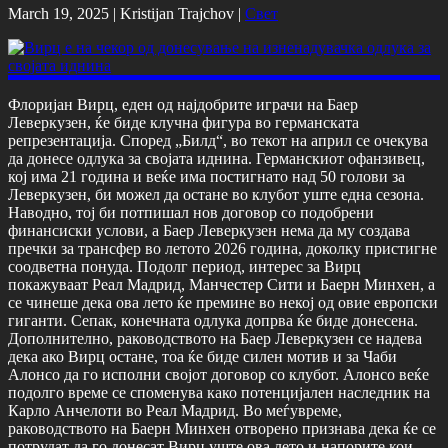
March 19, 2025 |
Kristijan Trajchov
|
Свет
Флоријан Вирц, еден од најдобрите играчи на Баер
Леверкузен, ќе биде клучна фигура во германската
репрезентација. Според „Билд“, во текот на април се очекува
да донесе одлука за својата иднина. Германскиот офанзивец,
кој има 21 година и веќе има постигнато над 50 голови за
Леверкузен, би можел да остане во клубот уште една сезона.
Наводно, тој би потпишал нов договор со подобрени
финансиски услови, а Баер Леверкузен нема да му создава
пречки за трансфер во летото 2026 година, доколку пристигне
соодветна понуда. Подолг период, интерес за Вирц
покажуваат Реал Мадрид, Манчестер Сити и Баерн Минхен, а
се чинеше дека ова лето ќе премине во некој од овие европски
гиганти. Сепак, конечната одлука допрва ќе биде донесена.
Дополнително, раководството на Баер Леверкузен се надева
дека ако Вирц остане, тоа ќе биде силен мотив и за Чаби
Алонсо да го исполни својот договор со клубот. Алонсо веќе
подолго време се споменува како потенцијален наследник на
Карло Анчелоти во Реал Мадрид. Во меѓувреме,
раководството на Баерн Минхен отворено признава дека ќе се
потрудат да го донесат Вирц уште ова лето и напорите кои