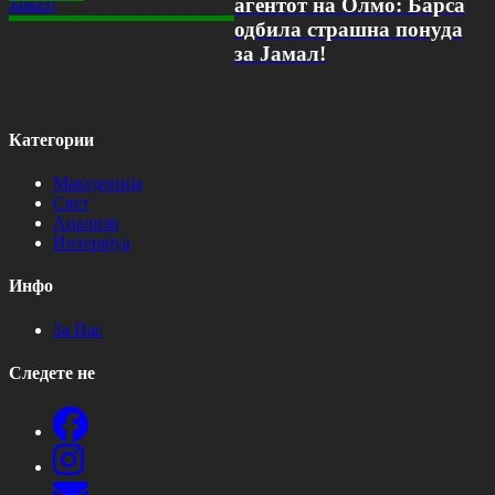
агентот на Олмо: Барса
одбила страшна понуда
за Јамал!
Категории
Македонија
Свет
Анализи
Интервјуа
Инфо
За Нас
Следете не