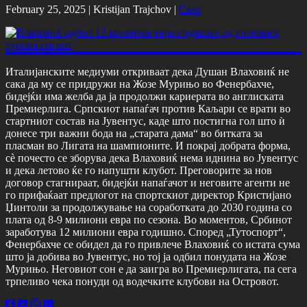
February 25, 2025 |
Kristijan Trajchov
|
Свет
Италијанските медиуми откриваат дека Душан Влаховиќ не
сака да му се придружи на Жозе Мурињо во Фенербахче,
бидејќи има желба да ја продолжи кариерата во англиската
Премиерлига. Српскиот напаѓач против Каљари се врати во
стартниот состав на Јувентус, каде што постигна гол што ѝ
донесе три важни бода на „старата дама“ во битката за
пласман во Лигата на шампионите. И покрај добрата форма,
сè почесто се зборува дека Влаховиќ нема иднина во Јувентус
и дека летово ќе го напушти клубот. Преговорите за нов
договор стагнираат, бидејќи напаѓачот и неговите агенти не
го прифаќаат предлогот на спортскиот директор Кристијано
Џинтоли за продолжување на соработката до 2030 година со
плата од 8-9 милиони евра по сезона. Во моментов, Србинот
заработува 12 милиони евра годишно. Според „Тутоспорт“,
Фенербахче се обидел да го привлече Влаховиќ со истата сума
што ја добива во Јувентус, но тој ја одбил понудата на Жозе
Мурињо. Неговиот сон е да заигра во Премиерлигата, па сега
трпеливо чека понуди од водечките клубови на Островот.