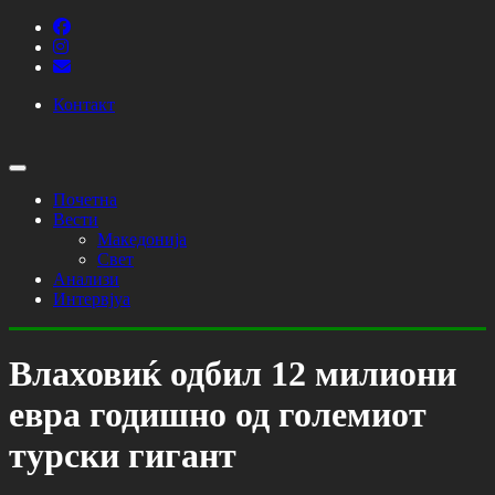
Контакт
Почетна
Вести
Македонија
Свет
Анализи
Интервјуа
Влаховиќ одбил 12 милиони
евра годишно од големиот
турски гигант