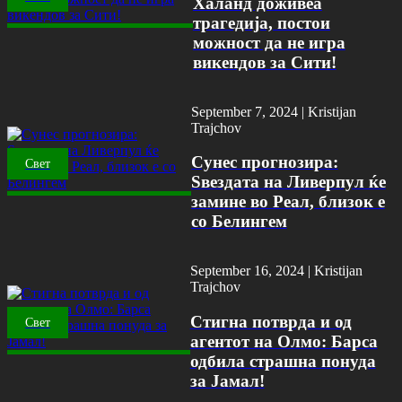
Халанд доживеа
трагедија, постои
можност да не игра
викендов за Сити!
September 7, 2024 |
Kristijan
Trajchov
Сунес прогнозира:
Свет
Ѕвездата на Ливерпул ќе
замине во Реал, близок е
со Белингем
September 16, 2024 |
Kristijan
Trajchov
Стигна потврда и од
Свет
агентот на Олмо: Барса
одбила страшна понуда
за Јамал!