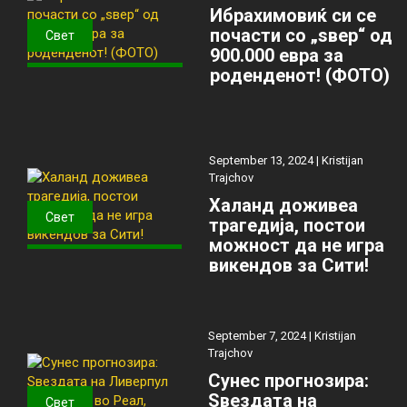
Ибрахимовиќ си се
почасти со „ѕвер“ од
Свет
900.000 евра за
роденденот! (ФОТО)
September 13, 2024 |
Kristijan
Trajchov
Халанд доживеа
Свет
трагедија, постои
можност да не игра
викендов за Сити!
September 7, 2024 |
Kristijan
Trajchov
Сунес прогнозира:
Ѕвездата на
Свет