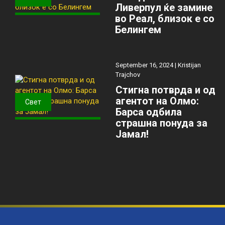
Ливерпул ќе замине
во Реал, близок е со
Белингем
September 16, 2024 |
Kristijan
Trajchov
Стигна потврда и од
агентот на Олмо:
Свет
Барса одбила
страшна понуда за
Јамал!