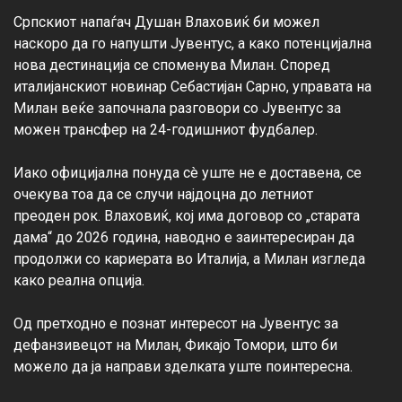
Српскиот напаѓач Душан Влаховиќ би можел 
наскоро да го напушти Јувентус, а како потенцијална 
нова дестинација се споменува Милан. Според 
италијанскиот новинар Себастијан Сарно, управата на 
Милан веќе започнала разговори со Јувентус за 
можен трансфер на 24-годишниот фудбалер.

Иако официјална понуда сè уште не е доставена, се 
очекува тоа да се случи најдоцна до летниот 
преоден рок. Влаховиќ, кој има договор со „старата 
дама“ до 2026 година, наводно е заинтересиран да 
продолжи со кариерата во Италија, а Милан изгледа 
како реална опција.

Од претходно е познат интересот на Јувентус за 
дефанзивецот на Милан, Фикајо Томори, што би 
можело да ја направи зделката уште поинтересна.