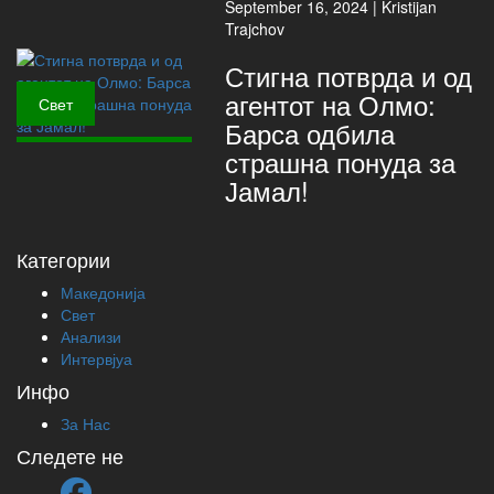
September 16, 2024 |
Kristijan
Trajchov
Стигна потврда и од
агентот на Олмо:
Свет
Барса одбила
страшна понуда за
Јамал!
Категории
Македонија
Свет
Анализи
Интервјуа
Инфо
За Нас
Следете не