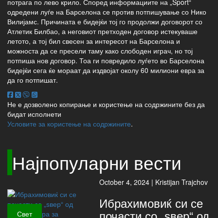
потрага по лево крило. Според информациите на „Sport“
одредени луѓе на Барселона се против потпишување со Нико
Вилијамс. Причината е бидејќи тој го продолжи договорот со
Атлетик Билбао, а неговиот претходен договор истекуваше
летото, а тој бил свесен за интересот на Барселона и
можноста да се пресели таму како слободен играч, но тој
потпиша нов договор. Тоа ги повредило луѓето во Барселона
бидејќи сега ќе мораат да издвојат околу 60 милиони евра за
да го потпишат.
Не е дозволено копирање и користење на содржините без да
бидат исполнети
Условите за користење на содржините
.
Најпопуларни вести
October 4, 2024 |
Kristijan Trajchov
Ибрахимовиќ си се
почасти со „ѕвер“ од
Свет