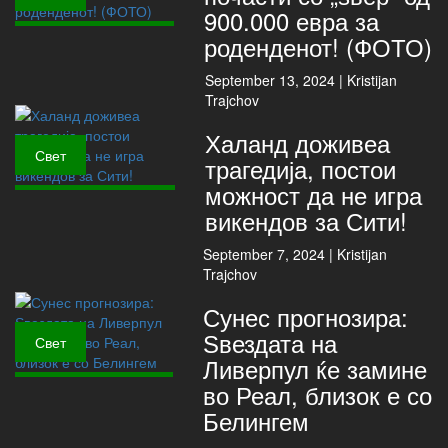
900.000 евра за
роденденот! (ФОТО)
September 13, 2024 |
Kristijan
Trajchov
Халанд доживеа
Свет
трагедија, постои
можност да не игра
викендов за Сити!
September 7, 2024 |
Kristijan
Trajchov
Сунес прогнозира:
Ѕвездата на
Свет
Ливерпул ќе замине
во Реал, близок е со
Белингем