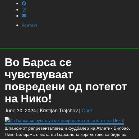
Контакт
Во Барса се
чувствуваат
повредени од потегот
на Нико!
June 30, 2024 |
Kristijan Trajchov
|
Свет
Шпанскиот репрезентативец и фудбалер на Атлетик Билбао,
Нико Вилијамс е мета на Барселона која летово ќе биде во