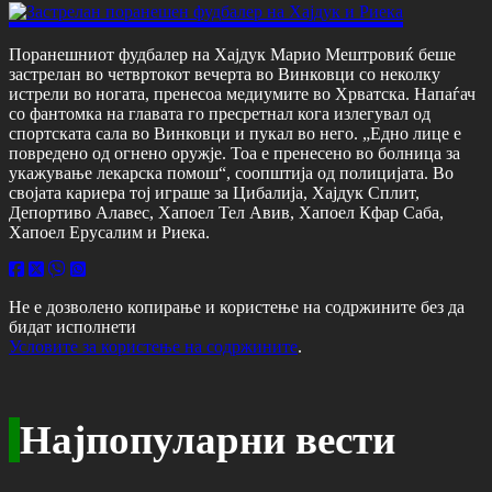
Поранешниот фудбалер на Хајдук Марио Мештровиќ беше
застрелан во четвртокот вечерта во Винковци со неколку
истрели во ногата, пренесоа медиумите во Хрватска. Напаѓач
со фантомка на главата го пресретнал кога излегувал од
спортската сала во Винковци и пукал во него. „Едно лице е
повредено од огнено оружје. Тоа е пренесено во болница за
укажување лекарска помош“, соопштија од полицијата. Во
својата кариера тој играше за Цибалија, Хајдук Сплит,
Депортиво Алавес, Хапоел Тел Авив, Хапоел Кфар Саба,
Хапоел Ерусалим и Риека.
Не е дозволено копирање и користење на содржините без да
бидат исполнети
Условите за користење на содржините
.
Најпопуларни вести