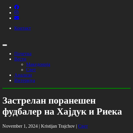
Контакт
Почетна
Вести
Македонија
Свет
Анализи
Интервјуа
Застрелан поранешен
фудбалер на Хајдук и Риека
November 1, 2024 |
Kristijan Trajchov
|
Свет