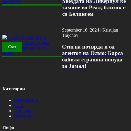
Ѕвездата на Ливерпул ќе
замине во Реал, близок е
со Белингем
September 16, 2024 |
Kristijan
Trajchov
Стигна потврда и од
Свет
агентот на Олмо: Барса
одбила страшна понуда
за Јамал!
Категории
Македонија
Свет
Анализи
Интервјуа
Инфо