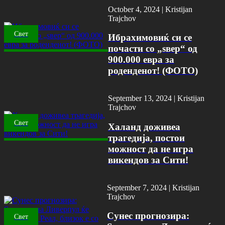
October 4, 2024 |
Kristijan
Trajchov
Свет
Ибрахимовиќ си се
почасти со „ѕвер“ од
900.000 евра за
роденденот! (ФОТО)
September 13, 2024 |
Kristijan
Trajchov
Свет
Халанд доживеа
трагедија, постои
можност да не игра
викендов за Сити!
September 7, 2024 |
Kristijan
Trajchov
Сунес прогнозира:
Свет