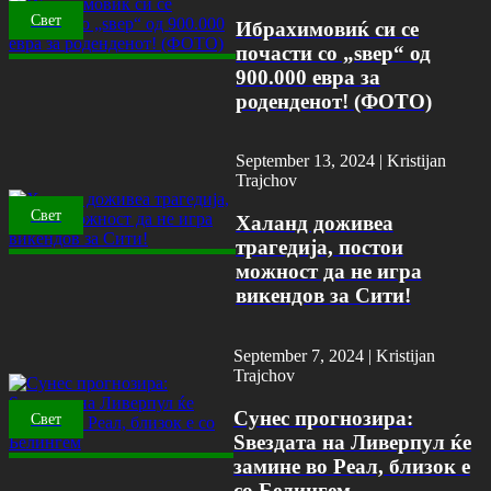
Свет
Ибрахимовиќ си се
почасти со „ѕвер“ од
900.000 евра за
роденденот! (ФОТО)
September 13, 2024 |
Kristijan
Trajchov
Свет
Халанд доживеа
трагедија, постои
можност да не игра
викендов за Сити!
September 7, 2024 |
Kristijan
Trajchov
Сунес прогнозира:
Свет
Ѕвездата на Ливерпул ќе
замине во Реал, близок е
со Белингем