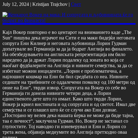
July 12, 2024 |
Kristijan Trajchov
|
Свет
Кајл Вокер повторно е во центарот на вниманието каде „The
Sun“ пишува дека играчот на Сити е на маки бидејќи неговата
сопруга Ени Килнер и неговата љубовница Лорин Гудман
допатувале во Германија за да ја бодрат Англија во финалето.
На обезбедувањето на англиската репрезентација им било
наредено да ја држат Лорин подалеку од зоната во која се
наоѓаат фудбалерите на Англија и нивните семејства, за да се
избегнат можни инциденти. „Лорин е проблематична, а
најлошиот кошмар на Ени би бил средбата со неа. Нивните
седиште на трибините се оддалечени помалку од 100 метри од
оние на Ени“, тврди извор. Сопругата на Вокер со себе во
Германија ги донела нивните четири деца, а Лорин
единственото дете што го имаат. Како што тврди Лорин,
Вокер ја криел вистината и од сопругата и од светот. Имал две
семејства и се плашел што ќе се случи ако Ени дознае.
„Постојано му велев дека нашата ќерка не може да биде тајна,
таа е личност“, заклучила Гудман. Но, Вокер не застанал со
глупостите. Тој наводно ги изневерувал и Ени и Лорин со
трета жена, објавија медиумите во Англија претходно оваа
година.