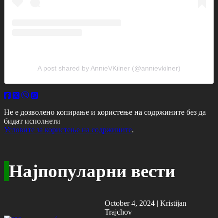
A post shared by AnnieVKilner (@annievkilner)
Не е дозволено копирање и користење на содржините без да
бидат исполнети
Условите за користење на содржините
.
Најпопуларни вести
October 4, 2024 |
Kristijan
Trajchov