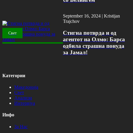
September 16, 2024 |
Kristijan
Trajchov
Стигна потврда и од
Свет
агентот на Олмо: Барса
одбила страшна понуда
за Јамал!
Категории
Македонија
Свет
Анализи
Интервјуа
Инфо
За Нас