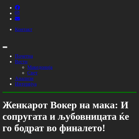
Контакт
Почетна
Вести
Македонија
Свет
Анализи
Интервјуа
Женкарот Вокер на мака: И
сопругата и љубовницата ќе
го бодрат во финалето!