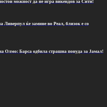
постои можност да не игра викендов за Сити!
а Ливерпул ќе замине во Реал, близок е со
 на Олмо: Барса одбила страшна понуда за Јамал!