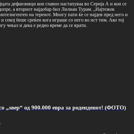
ајцата дефанзивци кои главно настапуваа во Серија А и кои се
 допре, а вториот најдобар бил Лилиан Турам. „Најтежок
интелигентен на теренот. Многу пати ќе се најдев пред него и
 и секој беше среќен кога играше со него во ист тим. Ако тој
у чекал и дека е редно време да се врати.
о „ѕвер“ од 900.000 евра за роденденот! (ФОТО)
v