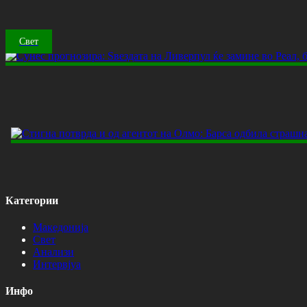
Свет
Категории
Македонија
Свет
Анализи
Интервјуа
Инфо