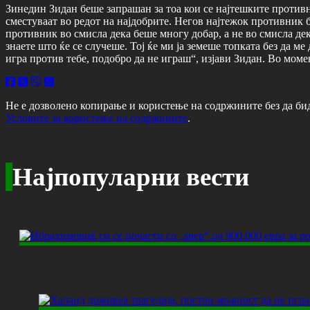
Зинедин Зидан беше запрашан за тоа кои се најтешките противни
сместуваат во редот на најдобрите. Негов најтежок противник б
противник во смисла дека беше многу добар, а не во смисла де
знаете што ќе се случеше. Тој ќе ми ја земеше топката без да ме
игра против тебе, подобро да не играш“, изјави Зидан. Во моме
Не е дозволено копирање и користење на содржините без да би
Условите за користење на содржините
.
Најпопуларни вести