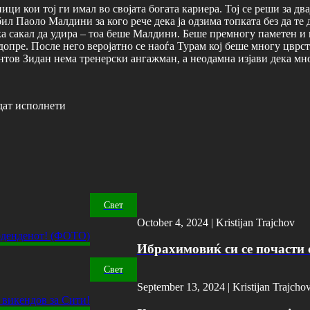
ци кои тој ги имал во својата богата кариера. Тој се реши за дв
ил Паоло Малдини за кого рече дека ја одзима топката без да те
ка сакал да удира – тоа беше Малдини. Беше премногу паметен и 
 допре. После него веројатно се наоѓа Турам кој беше многу цврст
нтов Зидан нема тренерски ангажман, а неодамна изјави дека мног
дат исполнети
Свет
October 4, 2024 |
Kristijan Trajchov
Ибрахимовиќ си се почасти с
Свет
September 13, 2024 |
Kristijan Trajcho