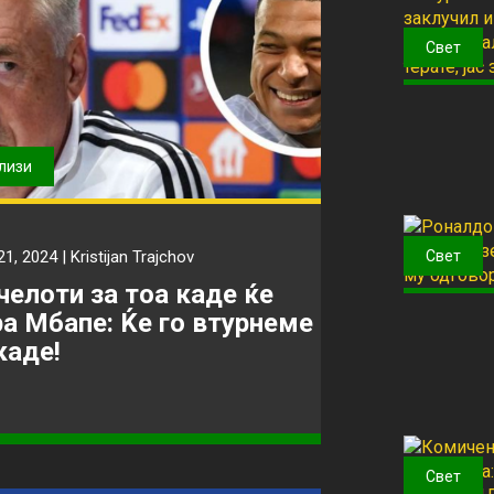
Свет
лизи
Свет
21, 2024 |
Kristijan Trajchov
челоти за тоа каде ќе
ра Мбапе: Ќе го втурнеме
каде!
Свет