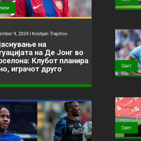
лизи
ember 9, 2024 |
Kristijan Trajchov
јаснување на
туацијата на Де Јонг во
рселона: Клубот планира
Свет
но, играчот друго
Свет