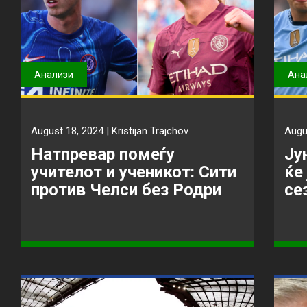
Анализи
Ана
August 18, 2024 |
Kristijan Trajchov
Augu
Натпревар помеѓу
Ју
учителот и ученикот: Сити
ќе
против Челси без Родри
се