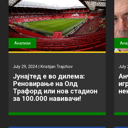
Анализи
Ана
July 29, 2024 |
Kristijan Trajchov
July 
Јунајтед е во дилема:
Ан
Реновирање на Олд
иг
Трафорд или нов стадион
не
за 100.000 навивачи!