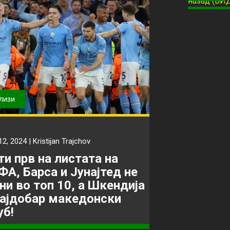
лизи
12, 2024 |
Kristijan Trajchov
ти прв на листата на
ФА, Барса и Јунајтед не
 ни во топ 10, а Шкендија
најдобар македонски
уб!