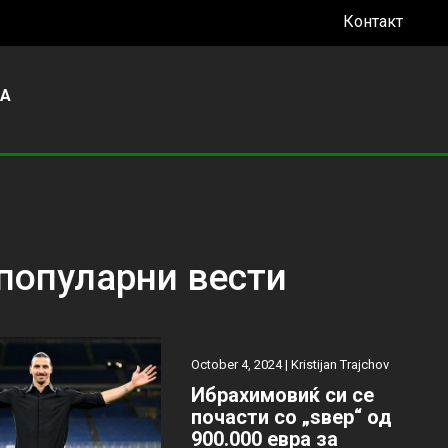
Контакт
УА
популарни вести
October 4, 2024 |
Kristijan Trajchov
Ибрахимовиќ си се
почасти со „ѕвер“ од
900.000 евра за