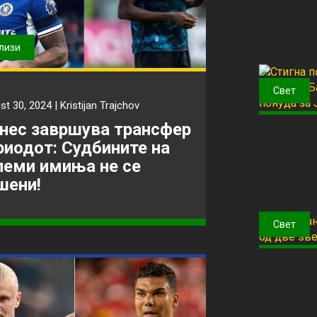
лизи
Свет
st 30, 2024 |
Kristijan Trajchov
нес завршува трансфер
риодот: Судбините на
леми имиња не се
шени!
Свет