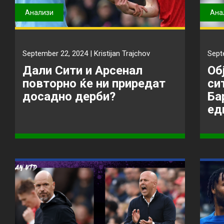
Анализи
Ана
September 22, 2024 |
Kristijan Trajchov
Sept
Дали Сити и Арсенал
Об
повторно ќе ни приредат
си
досадно дерби?
Ба
ед