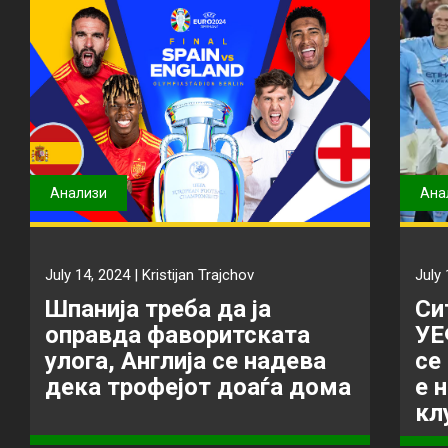
Анализи
Ана
July 14, 2024 |
Kristijan Trajchov
July 
Шпанија треба да ја
Си
оправда фаворитската
УЕ
улога, Англија се надева
се
дека трофејот доаѓа дома
е 
кл