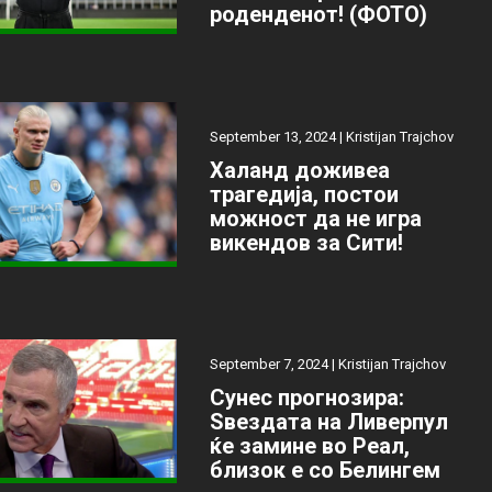
роденденот! (ФОТО)
September 13, 2024 |
Kristijan Trajchov
Халанд доживеа
трагедија, постои
можност да не игра
викендов за Сити!
September 7, 2024 |
Kristijan Trajchov
Сунес прогнозира:
Ѕвездата на Ливерпул
ќе замине во Реал,
близок е со Белингем