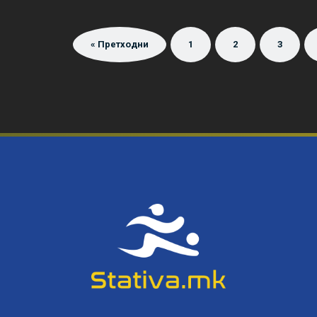
« Претходни
1
2
3