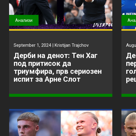
Анализи
Ана
September 1, 2024 |
Kristijan Trajchov
Augu
Дерби на денот: Тен Хаг
Де
под притисок да
пе
триумфира, прв сериозен
го
испит за Арне Слот
ре